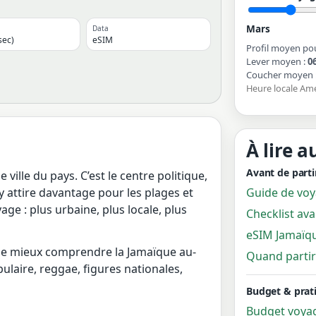
Mars
Data
sec)
eSIM
Profil moyen po
Lever moyen :
0
Coucher moyen 
Heure locale Am
À lire a
Avant de parti
 ville du pays. C’est le centre politique,
Guide de vo
Bay attire davantage pour les plages et
ge : plus urbaine, plus locale, plus
Checklist av
eSIM Jamaïq
e mieux comprendre la Jamaïque au-
Quand partir
pulaire, reggae, figures nationales,
Budget & prat
Budget voya