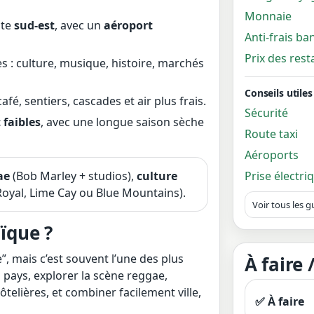
Monnaie
ôte
sud-est
, avec un
aéroport
Anti-frais ba
Prix des res
s : culture, musique, histoire, marchés
Conseils utiles
café, sentiers, cascades et air plus frais.
Sécurité
 faibles
, avec une longue saison sèche
Route taxi
Aéroports
Prise électri
ae
(Bob Marley + studios),
culture
Royal, Lime Cay ou Blue Mountains).
Voir tous les g
ïque ?
e”, mais c’est souvent l’une des plus
À faire 
 pays, explorer la scène reggae,
telières, et combiner facilement ville,
✅ À faire