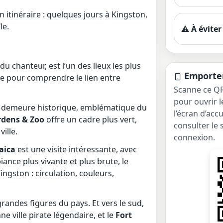
n itinéraire : quelques jours à Kingston,
le.
⚠️ À éviter
du chanteur, est l’un des lieux les plus
Emporter
le pour comprendre le lien entre
Scanne ce QR
pour ouvrir l
 demeure historique, emblématique du
l’écran d’acc
rdens & Zoo
offre un cadre plus vert,
consulter le
ille.
connexion.
aica
est une visite intéressante, avec
ce plus vivante et plus brute, le
ngston : circulation, couleurs,
randes figures du pays. Et vers le sud,
nne ville pirate légendaire, et le
Fort