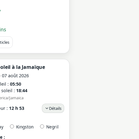
y
ins
ticles
oleil à la Jamaïque
 07 août 2026
eil :
05:50
soleil :
18:44
erica/Jamaica
ur :
12 h 53
Détails
ay
Kingston
Negril
e :