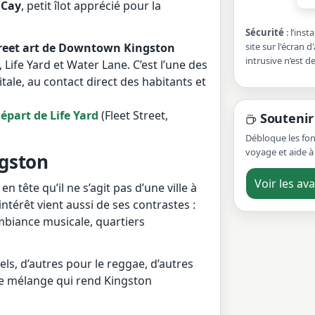
 Cay
, petit îlot apprécié pour la
Sécurité
: l’ins
site sur l'écran d'
treet art de Downtown Kingston
intrusive n’est 
Life Yard et Water Lane. C’est l’une des
itale, au contact direct des habitants et
épart de Life Yard
(Fleet Street,
Soutenir 
Débloque les fon
voyage et aide à 
ngston
Voir les av
 en tête qu’il ne s’agit pas d’une ville à
térêt vient aussi de ses contrastes :
mbiance musicale, quartiers
els, d’autres pour le reggae, d’autres
 ce mélange qui rend Kingston