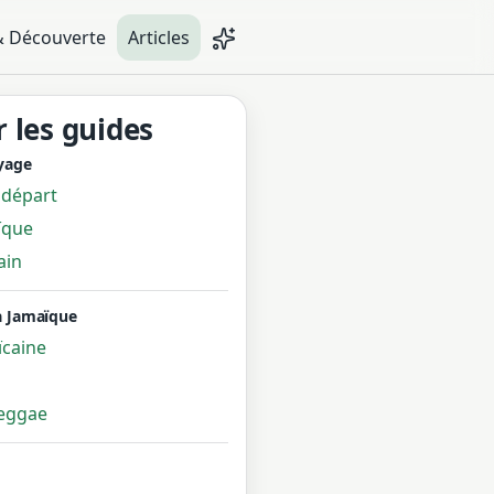
& Découverte
Articles
r les guides
oyage
 départ
ïque
ain
a Jamaïque
ïcaine
reggae