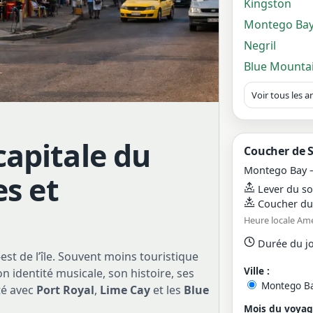
Kingston
Montego Ba
Negril
Blue Mounta
Voir tous les ar
capitale du
Coucher de S
Montego Bay –
es et
Lever du sol
Coucher du 
Heure locale Am
Durée du jo
-est de l’île. Souvent moins touristique
Ville :
n identité musicale, son histoire, ses
Montego B
té avec
Port Royal
,
Lime Cay
et les
Blue
Mois du voyag