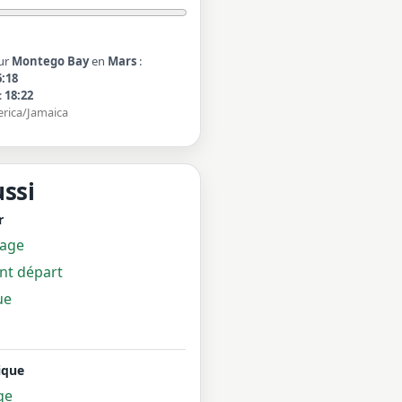
ur
Montego Bay
en
Mars
:
6:18
:
18:22
erica/Jamaica
ussi
r
yage
ant départ
ue
ique
ge