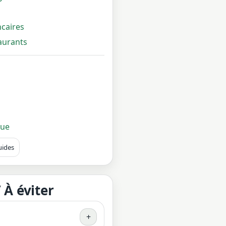
ncaires
taurants
que
uides
/ À éviter
+